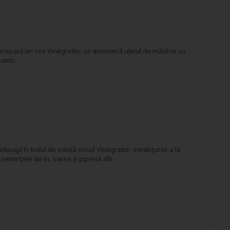
prepară un sos Vinegrette: se amestecă uleiul de măsline cu
samic.
adaugă în bolul de salată sosul Vinegrette, verdeţurile a la
seminţele de in, sarea şi piperul alb.