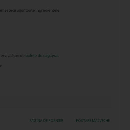
amestecă uşor toate ingredientele.
ervi alături de
bulete de caşcaval
.
!
PAGINA DE PORNIRE
POSTARE MAI VECHE