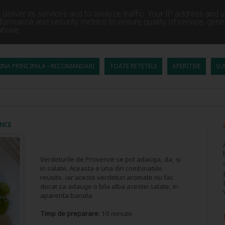
deliver its services and to analyze traffic. Your IP address and 
formance and security metrics to ensure quality of service, gen
abuse.
INA PRINCIPALA - RECOMANDARI
TOATE RETETELE
APERITIVE
SU
ENCE
Verdeturile de Provence se pot adauga, da, si
in salate. Aceasta e una din combinatiile
reusite, iar aceste verdeturi aromate nu fac
decat sa adauge o bila alba acestei salate, in
aparenta banala.
Timp de preparare
: 10 minute