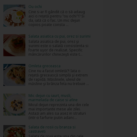
Ou ochi
Cine s-ar fi gândit că o să adaug
aici o reţetă pentru "ou ochi"!? Si
da, iată că o fac. Un mic dejun
copios poate consta ...
Salata asiatica cu pui, orez si surimi
Salata asiatica de pui, orez şi
surimi este o salată consistenta si
foarte uşor de realizat. Specific
mâncărurilor chinezeşti este t...
Omleta greceasca
Cine nu a facut omletă?! Iata o
reţetă grecească simplă şi extrem
de rapidă. Măslinele, uleiul de
măsline şi brânza feta nu trebuie ...
Mic dejun cu iaurt, musli,
marmelada de caise si afine
Micul dejun reprezinta una din cele
mai importante mese ale zilei.
Astazi am ales sa asez in straturi
(intr-o farfurie putin adanc...
Salata de rosii cu branza si
castraveti
Salata de roşii este una din cele