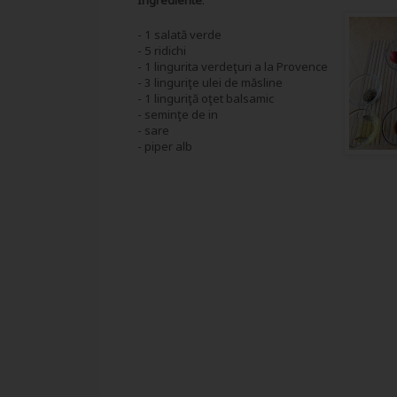
Ingrediente
:
- 1 salată verde
- 5 ridichi
- 1 lingurita verdeţuri a la Provence
- 3 linguriţe ulei de măsline
- 1 linguriţă oţet balsamic
- seminţe de in
- sare
- piper alb