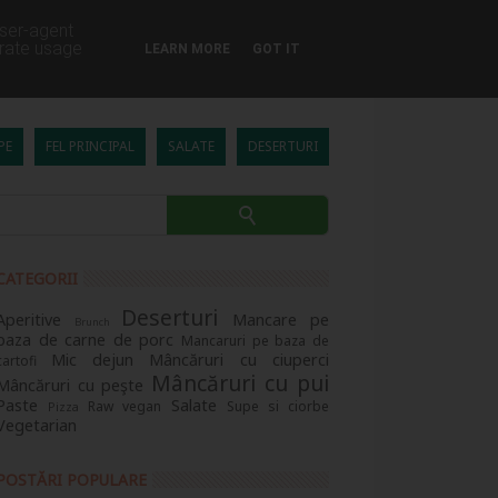
user-agent
erate usage
LEARN MORE
GOT IT
PE
FEL PRINCIPAL
SALATE
DESERTURI
CATEGORII
Deserturi
Aperitive
Mancare pe
Brunch
baza de carne de porc
Mancaruri pe baza de
Mic dejun
Mâncăruri cu ciuperci
cartofi
Mâncăruri cu pui
Mâncăruri cu peşte
Paste
Salate
Raw vegan
Supe si ciorbe
Pizza
Vegetarian
POSTĂRI POPULARE