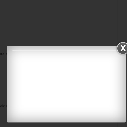
ta se spală bine şi se taie în fasii.
taie ridichile rondele şi se adaugă peste salata verde.