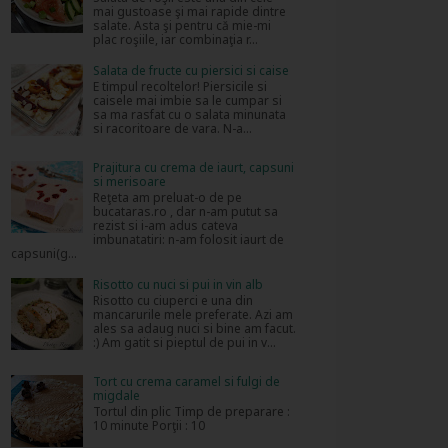
mai gustoase şi mai rapide dintre
salate. Asta şi pentru că mie-mi
plac roşiile, iar combinaţia r...
Salata de fructe cu piersici si caise
E timpul recoltelor! Piersicile si
caisele mai imbie sa le cumpar si
sa ma rasfat cu o salata minunata
si racoritoare de vara. N-a...
Prajitura cu crema de iaurt, capsuni
si merisoare
Reţeta am preluat-o de pe
bucataras.ro , dar n-am putut sa
rezist si i-am adus cateva
imbunatatiri: n-am folosit iaurt de
capsuni(g...
Risotto cu nuci si pui in vin alb
Risotto cu ciuperci e una din
mancarurile mele preferate. Azi am
ales sa adaug nuci si bine am facut.
:) Am gatit si pieptul de pui in v...
Tort cu crema caramel si fulgi de
migdale
Tortul din plic Timp de preparare :
10 minute Porţii : 10