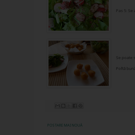
Pas 5: Se 
Se poate s
Poftă bună
POSTARE MAI NOUĂ