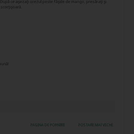
 După ce aşezaţi orezul peste fâşiile de mango, presăraţi şi
 scorţişoară.
bună!
PAGINA DE PORNIRE
POSTARE MAI VECHE