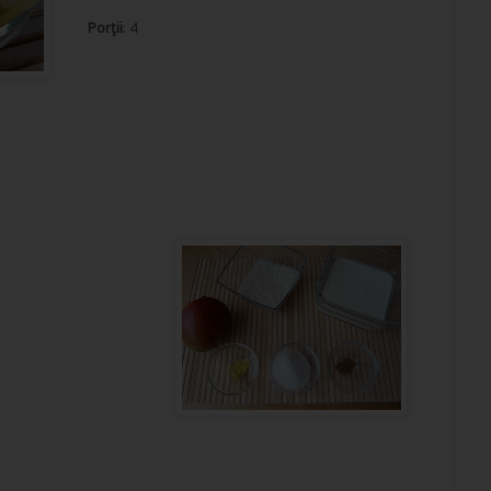
Porţii
: 4