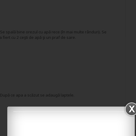
 Se spală bine orezul cu apă rece (în mai multe rânduri). Se
 fiert cu 2 ceşti de apă şi un praf de sare.
 După ce apa a scăzut se adaugă laptele.