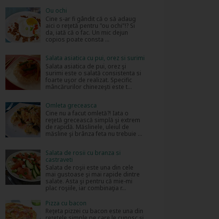
Ou ochi
Cine s-ar fi gândit că o să adaug
aici o reţetă pentru "ou ochi"!? Si
da, iată că o fac. Un mic dejun
copios poate consta ...
Salata asiatica cu pui, orez si surimi
Salata asiatica de pui, orez şi
surimi este o salată consistenta si
foarte uşor de realizat. Specific
mâncărurilor chinezeşti este t...
Omleta greceasca
Cine nu a facut omletă?! Iata o
reţetă grecească simplă şi extrem
de rapidă. Măslinele, uleiul de
măsline şi brânza feta nu trebuie ...
Salata de rosii cu branza si
castraveti
Salata de roşii este una din cele
mai gustoase şi mai rapide dintre
salate. Asta şi pentru că mie-mi
plac roşiile, iar combinaţia r...
Pizza cu bacon
Reţeta pizzei cu bacon este una din
reţetele simple pe care le cunosc şi