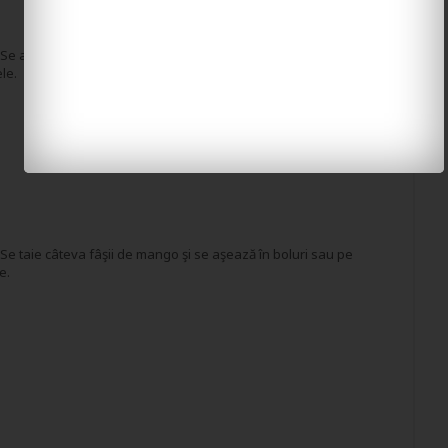
 Se adaugă zahărul şi coaja de lămâie. Se fierbe până scade
ele.
 Se taie câteva fâşii de mango şi se aşează în boluri sau pe
e.