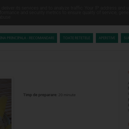
deliver its services and to analyze traffic. Your IP address and 
formance and security metrics to ensure quality of service, gen
abuse.
INA PRINCIPALA - RECOMANDARI
TOATE RETETELE
APERITIVE
SU
Timp de preparare
: 20 minute