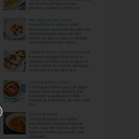
pe care le pot face cu mare
plăcere, oricând, la orice oră...
Mic dejun cu iaurt, musli,
marmelada de caise si afine
Micul dejun reprezinta una din cele
mai importante mese ale zilei.
Astazi am ales sa asez in straturi
(intr-o farfurie putin adanc...
Salata de fructe cu piersici si caise
E timpul recoltelor! Piersicile si
caisele mai imbie sa le cumpar si
sa ma rasfat cu o salata minunata
si racoritoare de vara. N-a...
Cozonac pufos cu nuca
Cozonacul e bine-cunoscut dupa
timpul mare de preparare. Dar
totul pare sa paleasca in fata
masinii de framantat, de care sunt
foa...
Ciorba de peste
Ciorba de peşte sau ciorba
pescărească este un preparat
rustic, uşor de realizat, uşor de
digerat şi foarte gustoasă, mai
ales pent...