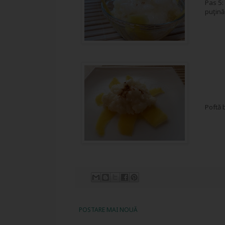
Pas 5:
puţină
Poftă 
POSTARE MAI NOUĂ