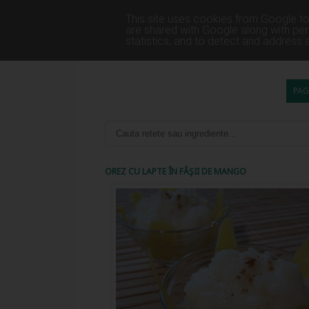
This site uses cookies from Google to 
are shared with Google along with per
statistics, and to detect and address 
PAG
OREZ CU LAPTE ÎN FÂŞII DE MANGO