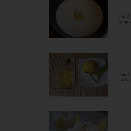
Pas 3:
şi lapt
Pas 4:
farfuri