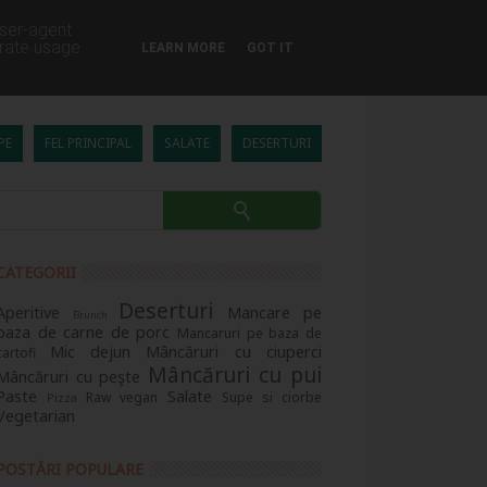
user-agent
erate usage
LEARN MORE
GOT IT
PE
FEL PRINCIPAL
SALATE
DESERTURI
CATEGORII
Deserturi
Aperitive
Mancare pe
Brunch
baza de carne de porc
Mancaruri pe baza de
Mic dejun
Mâncăruri cu ciuperci
cartofi
Mâncăruri cu pui
Mâncăruri cu peşte
Paste
Salate
Raw vegan
Supe si ciorbe
Pizza
Vegetarian
POSTĂRI POPULARE