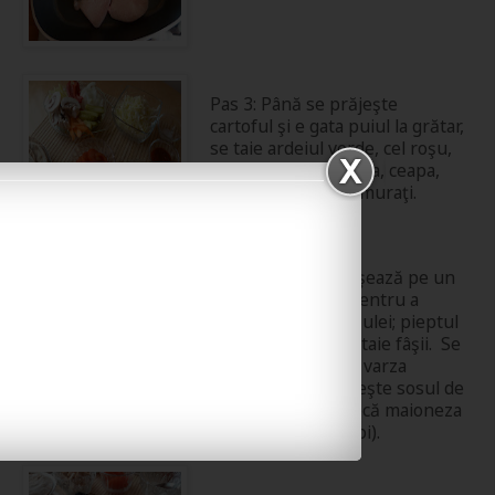
Pas 3: Până se prăjeşte
cartoful şi e gata puiul la grătar,
se taie ardeiul verde, cel roşu,
morcovul, ciupercuţa, ceapa,
roşia şi castraveţii muraţi.
Pas 4: Cartofii se aşează pe un
servet de hârtie, pentru a
elimina excesul de ulei; pieptul
de pui la grătar se taie fâşii. Se
adaugă sare peste varza
tăiată şi se pregăteşte sosul de
usturoi (se amestecă maioneza
cu praful de usturoi).