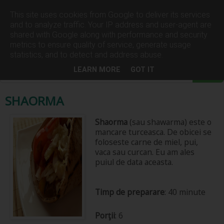
This site uses cookies from Google to deliver its services
and to analyze traffic. Your IP address and user-agent are
shared with Google along with performance and security
▼
metrics to ensure quality of service, generate usage
statistics, and to detect and address abuse.
LEARN MORE
GOT IT
SHAORMA
Shaorma
(sau shawarma) este o
mancare turceasca. De obicei se
foloseste carne de miel, pui,
vaca sau curcan. Eu am ales
puiul de data aceasta.
Timp de preparare
: 40 minute
Porţii
: 6