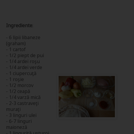
Ingrediente
:
- 6 lipii libaneze
(graham)
- 1 cartof
- 1/2 piept de pui
- 1/4 ardei roşu
- 1/4 ardei verde
- 1 ciupercuţă
- 1 roşie
- 1/2 morcov
- 1/2 ceapă
- 1/4 varză mică
- 2-3 castraveţi
muraţi
- 3 linguri ulei
- 6-7 linguri
maioneză
- 1 linguriţă usturoi