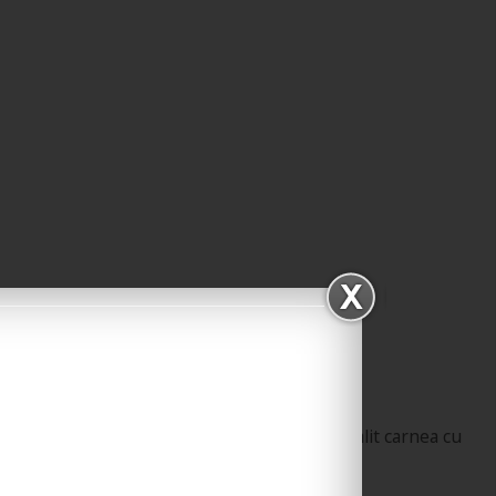
Mod de preparare
:
Pas 1: Am calit carnea cu
putin ulei.