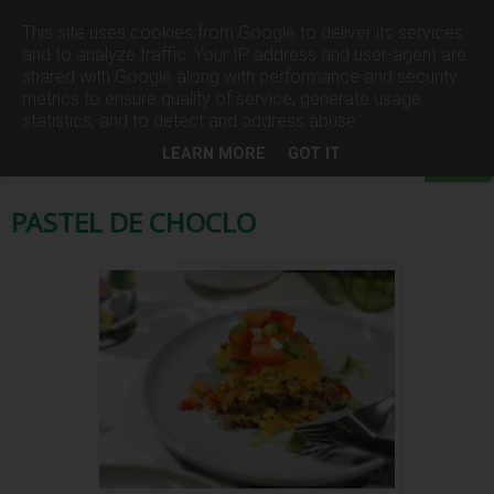
This site uses cookies from Google to deliver its services
and to analyze traffic. Your IP address and user-agent are
shared with Google along with performance and security
▼
metrics to ensure quality of service, generate usage
statistics, and to detect and address abuse.
LEARN MORE
GOT IT
PASTEL DE CHOCLO