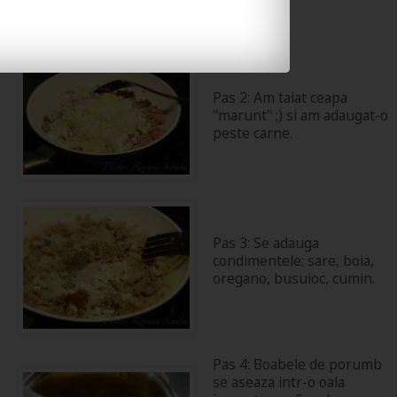
Pas 2: Am taiat ceapa
"marunt" ;) si am adaugat-o
peste carne.
Pas 3: Se adauga
condimentele: sare, boia,
oregano, busuioc, cumin.
Pas 4: Boabele de porumb
se aseaza intr-o oala