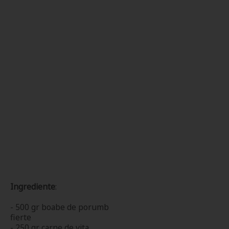
Ingrediente
:
- 500 gr boabe de porumb
fierte
- 250 gr carne de vita